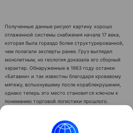
Полученные данные рисуют картину хорошо
отлаженной системы снабжения начала 17 века,
которая была гораздо более структурированной,
чем полагали эксперты ранее. Груз выглядел
монолитным, но геология доказала его сборный
характер. Обнаруженные в 1963 году останки
«Батавии» и так известны благодаря кровавому
мятежу, вспыхнувшему после кораблекрушения,
однако теперь это место становится ключом к
пониманию торговой логистики прошлого.
Ранее Наука Mail
рассказывала
, что рекордные
засухи обнажили более 200 немецких кораблей у