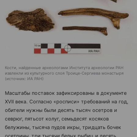
Кости, найденные археологами Института археологии РАН
извлекли из культурного слоя Троице‑Сергиева монастыря
источник:
ИА РАН
Масштабы поставок зафиксированы в документе
XVII века. Согласно «росписи» требований на год,
обители нужны были десять тысяч осетров и
севрюг, пятьсот колуг, семьдесят косяков
белужины, тысяча пудов икры, тридцать бочек
осетрины, три тысячи белых рыбиц и десять