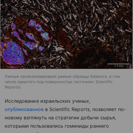
Ученые проанализировали разные образцы базальта, в том
числе скрытого под поверхностью
источник:
Scientific
Reports
Исследование израильских ученых,
опубликованное
в Scientific Reports, позволяет по-
новому взглянуть на стратегии добычи сырья,
которыми пользовались гоминиды раннего