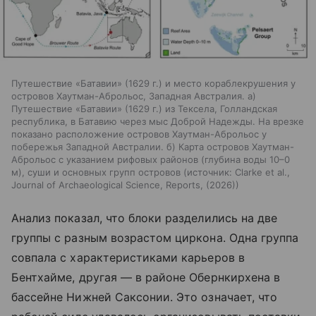
Путешествие «Батавии» (1629 г.) и место кораблекрушения у
островов Хаутман-Аброльос, Западная Австралия. а)
Путешествие «Батавии» (1629 г.) из Тексела, Голландская
республика, в Батавию через мыс Доброй Надежды. На врезке
показано расположение островов Хаутман-Аброльос у
побережья Западной Австралии. б) Карта островов Хаутман-
Аброльос с указанием рифовых районов (глубина воды 10–0
м), суши и основных групп островов
источник:
Clarke et al.,
Journal of Archaeological Science, Reports, (2026)
Анализ показал, что блоки разделились на две
группы с разным возрастом циркона. Одна группа
совпала с характеристиками карьеров в
Бентхайме, другая — в районе Обернкирхена в
бассейне Нижней Саксонии. Это означает, что