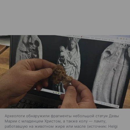
Археологи обнаружили фрагменты небольшой статуи Девы
Марии с младенцем Христом, а также колу — лампу,
работавшую на животном жире или масле
источник:
Helgi