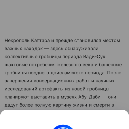
Некрополь Каттара и прежде становился местом
важных находок — здесь обнаруживали
коллективные гробницы периода Вади-Сук,
шахтовые погребения железного века и башенные
гробницы позднего доисламского периода. После
завершения консервационных работ и научных
исследований артефакты из новой гробницы
планируют выставить в музеях Абу-Даби — они
дадут более полную картину жизни и смерти в
ОАЭ более 3000 лет назад.
Ранее Наука Mail
сообщала
о находке