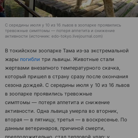
С середины июля у 10 из 16 львов в зоопарке проявились
тревожные симптомы — потеря аппетита и снижение
активности
источник:
edo-tokyo.livejournal.com
В токийском зоопарке Тама из‑за экстремальной
жары
погибли
три львицы. Животные стали
жертвами внезапного температурного скачка,
который пришел в страну сразу после окончания
сезона дождей. С середины июля у 10 из 16 львов
в зоопарке проявились тревожные
симптомы — потеря аппетита и снижение
активности. Одна львица умерла во вторник,
вторая — в пятницу, третья — в воскресенье. По
данным ветеринаров, причиной смерти,
предположительно, стал тепловой удар: у