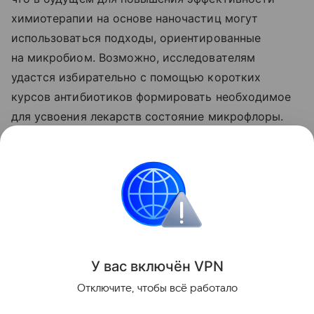
химиотерапии на основе наночастиц могут
использоваться подходы, ориентированные
на микробиом. Возможно, исследователям
удастся избирательно с помощью коротких
курсов антибиотиков формировать необходимое
для усвоения лекарств состояние микрофлоры.
Ранее Наука Mail
рассказывала
о том, что
фруктозу неожиданно связали с
распространением рака.
Медицина
Микробиология
Рак
У вас включ
ён
V
P
N
Поделиться
Отключите, чтобы всё работало