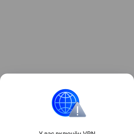
Ранее Наука Mail
рассказывала
, почему выросшие
в деревне дети реже страдают аллергией.
Здоровье
У вас включ
ён
V
P
N