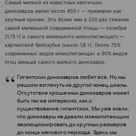
Самый мелкий из известных нептичьих
динозавров весил около 450 г — примерно как
крупный кролик. Это более чем в
200 раз тяжелее
самой маленькой современной птицы — колибри
(1,75 г) и самого маленького млекопитающего —
карликовой белозубки (около 1,8 г). Около 75%
современных видов млекопитающих и 90% видов
птиц меньше самого мелкого динозавра.
Гигантских динозавров любят все. Но мы
решили взглянуть на другой конец шкалы.
Отсутствие крошечных динозавров может
быть так же интересно, как и
существование гигантских. Мы уже знали,
что динозавры не давали млекопитающим
эволюционировать до крупных размеров
до конца мелового периода. Здесь мы