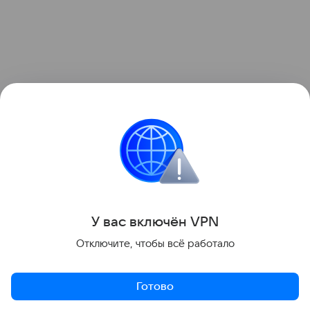
Ранее Наука Mail
рассказывала
об особенностях
жизни альваресзавроидов — маленьких
насекомоядных динозавров.
Эволюция
палеонтология
Динозавры
У вас включ
ён
V
P
N
Поделиться
Отключите, чтобы всё работало
Готово