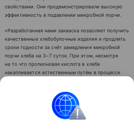
свойствами. Они продемонстрировали высокую
эффективность в подавлении микробной порчи.
«Разработанная нами закваска позволяет получить
качественные хлебобулочные изделия и продлить
сроки годности за счёт замедления микробной
порчи хлеба на 3−7 суток. При этом, несмотря
на то что пропионовая кислота в хлебе
накапливается естественным путём в процессе
брожения, содержание её в хлебе не превышает
рекомендованные нормы», — отметила Олеся
Савкина.
Питание
Поделиться