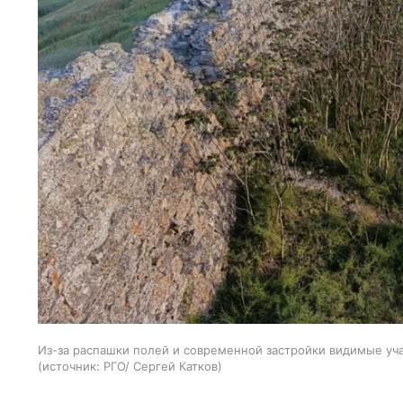
Из-за распашки полей и современной застройки видимые уч
источник:
РГО/ Сергей Катков