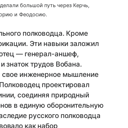
оделали большой путь через Керчь,
торию и Феодосию.
льного полководца. Кроме
фикации. Эти навыки заложил
 отец — генерал-аншеф,
и знаток трудов Вобана.
л свое инженерное мышление
 Полководец проектировал
инии, соединяя природный
онов в единую оборонительную
аследие русского полководца
вовало как набор