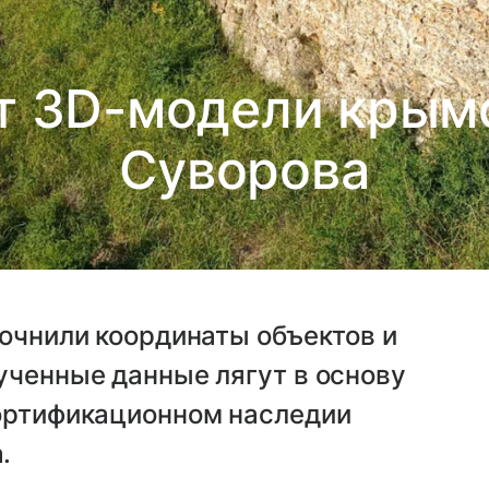
т 3D-модели крым
Суворова
точнили координаты объектов и
ученные данные лягут в основу
фортификационном наследии
.