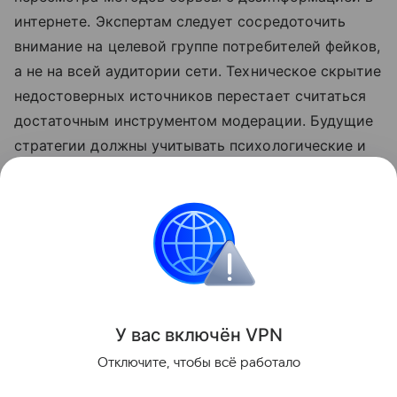
интернете. Экспертам следует сосредоточить
внимание на целевой группе потребителей фейков,
а не на всей аудитории сети. Техническое скрытие
недостоверных источников перестает считаться
достаточным инструментом модерации. Будущие
стратегии должны учитывать психологические и
социальные факторы формирования убеждений.
Ранее Наука Mail
рассказывала
, как соцсети
разрушают образ тела и почему это опасно.
Психология
Интернет
Общество
Полити
У вас включ
ён
V
P
N
Поделиться
Отключите, чтобы всё работало