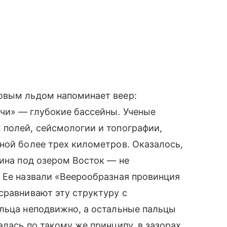
овым льдом напоминает веер:
чи» — глубокие бассейны. Ученые
 полей, сейсмологии и топографии,
ной более трех километров. Оказалось,
дина под озером Восток — не
 Ее назвали «Веерообразная провинция
сравнивают эту структуру с
альца неподвижно, а остальные пальцы
лась по такому же принципу, в зазорах