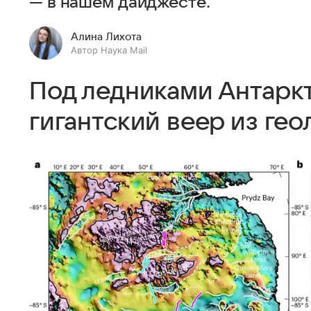
— в нашем дайджесте.
Алина Лихота
Автор Наука Mail
Под ледниками Антарк
гигантский веер из ге