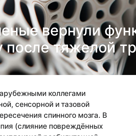
ченые вернули фун
у после тяжелой т
зарубежными коллегами
ой, сенсорной и тазовой
ересечения спинного мозга. В
апия (слияние повреждённых