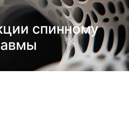
кции спинному
равмы