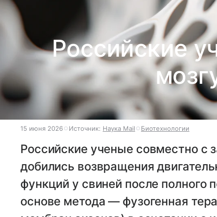
Российские у
мозг
15 июня 2026
Источник:
Наука Mail
Биотехнологии
Российские ученые совместно с 
добились возвращения двигательн
функций у свиней после полного п
основе метода — фузогенная тер