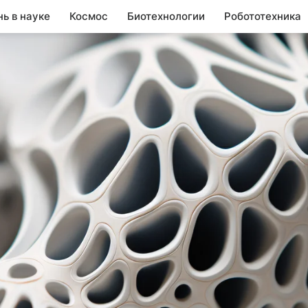
нь в науке
Космос
Биотехнологии
Робототехника