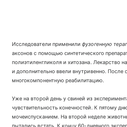
Исследователи применили
фузогенную тера
аксонов с помощью синтетического препарат
полиэтиленгликоля и хитозана. Лекарство н
и дополнительно ввели внутривенно. После
многокомпонентную реабилитацию.
Уже на второй день у свиней из эксперимен
чувствительность конечностей. К пятому дн
мочеиспусканием. На второй неделе животн
пытались встать. К концу 60-дневного эксп