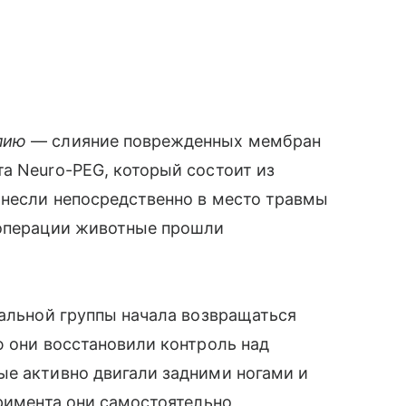
пию
— слияние поврежденных мембран
а Neuro-PEG, который состоит из
анесли непосредственно в место травмы
 операции животные прошли
тальной группы начала возвращаться
ю они восстановили контроль над
ые активно двигали задними ногами и
еримента они самостоятельно