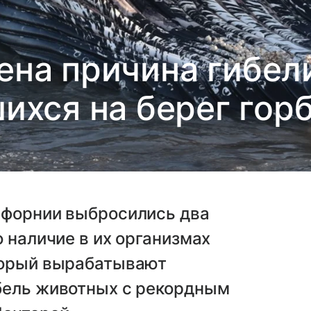
ена причина гибел
хся на берег гор
ифорнии выбросились два
 наличие в их организмах
торый вырабатывают
бель животных с рекордным