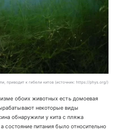
и, приводит к гибели китов
источник:
https://phys.org/
анизме обоих животных есть домоевая
вырабатывают некоторые виды
сина обнаружили у кита с пляжа
, а состояние питания было относительно