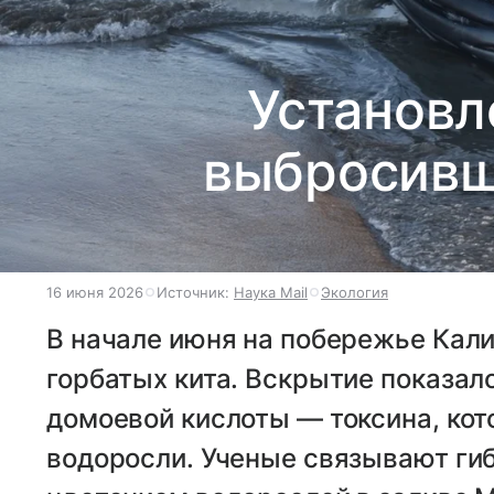
Установл
выбросивши
16 июня 2026
Источник:
Наука Mail
Экология
В начале июня на побережье Кал
горбатых кита. Вскрытие показало
домоевой кислоты — токсина, ко
водоросли. Ученые связывают ги