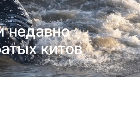
и недавно
батых китов