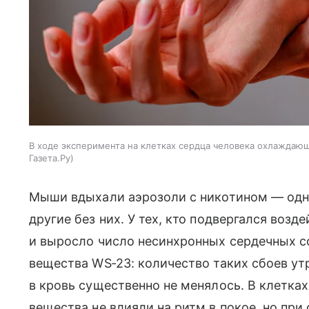
В ходе эксперимента на клетках сердца человека охлаждаю
Газета.Ру
Мыши вдыхали аэрозоли с никотином — од
другие без них. У тех, кто подвергался воз
и выросло число несинхронных сердечных с
вещества WS‑23: количество таких сбоев ут
в кровь существенно не менялось. В клетк
вещества не влияли на ритм в покое, но при