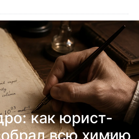
ро: как юрист-
собрал всю химию