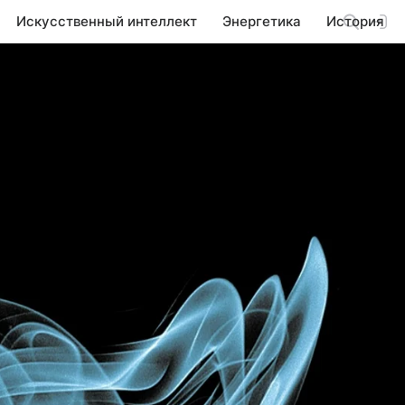
Искусственный интеллект
Энергетика
История