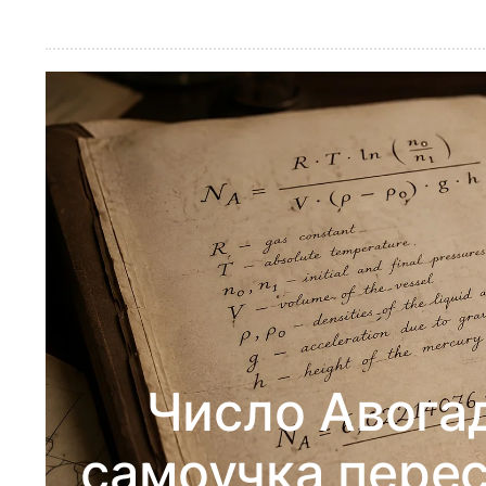
Число Авогад
самоучка пере