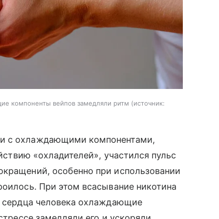
щие компоненты вейпов замедляли ритм
источник:
ни с охлаждающими компонентами,
действию «охладителей», участился пульс
окращений, особенно при использовании
роилось. При этом всасывание никотина
ах сердца человека охлаждающие
 стрессе замедляли его и ускоряли