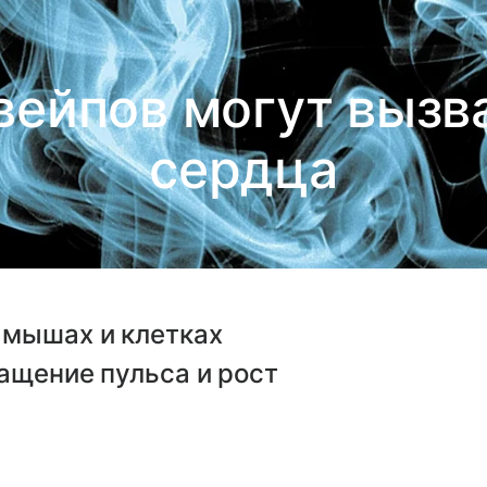
ейпов могут вызв
сердца
 мышах и клетках
ащение пульса и рост