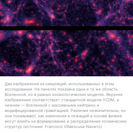
Два изображения из симуляций, использованных в этом
исследовании. На панелях показана одна и та же область
Вселенной, но в разных космологических моделях. Верхнее
изображение соответствует стандартной модели ΛCDM, а
нижнее — Вселенной с массивными нейтрино и
модифицированной гравитацией. Различия незначительны, но
они показывают, как изменения в лежащей в основе физике
могут влиять на формирование и распределение космических
структур
источник:
Francisco Villaescusa-Navarro