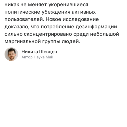
никак не меняет укоренившиеся
политические убеждения активных
пользователей. Новое исследование
доказало, что потребление дезинформации
сильно сконцентрировано среди небольшой
маргинальной группы людей.
Никита Шевцев
Автор Наука Mail
Выберите комментарий
Выберите комментарий
Выберите комментарий
Информация полезная и актуальная
Информация полезная и актуальная
Информация полезная и актуальная
Заголовок вводит в заблуждение
Заголовок вводит в заблуждение
Заголовок вводит в заблуждение
Материал содержит неполные данные
Материал содержит неполные данные
Материал содержит неполные данные