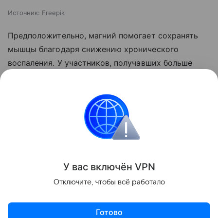
Источник:
Freepik
Предположительно, магний помогает сохранять
мышцы благодаря снижению хронического
воспаления. У участников, получавших больше
минерала, был ниже уровень С-реактивного
белка — одного из основных маркеров
воспалительных процессов.
Питание
Поделиться
У вас включ
ён
V
P
N
Отключите, чтобы всё работало
Готово