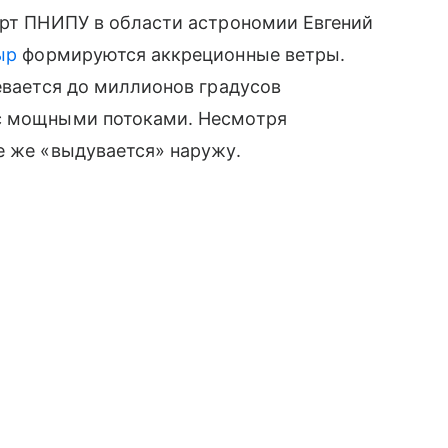
ерт ПНИПУ в области астрономии Евгений
ыр
формируются аккреционные ветры.
ревается до миллионов градусов
ос мощными потоками. Несмотря
е же «выдувается» наружу.