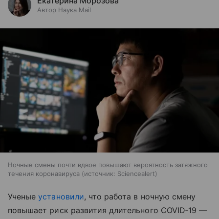
Екатерина Морозова
Автор Наука Mail
Ночные смены почти вдвое повышают вероятность затяжного
течения коронавируса
источник:
Sciencealert
Ученые
установили
, что работа в ночную смену
повышает риск развития длительного COVID‑19 —