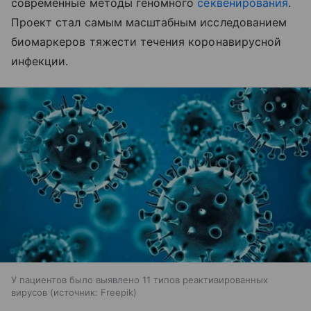
современные методы геномного
секвенирования
.
Проект стал самым масштабным исследованием
биомаркеров тяжести течения коронавирусной
инфекции.
У пациентов было выявлено 11 типов реактивированных
вирусов
источник:
Freepik