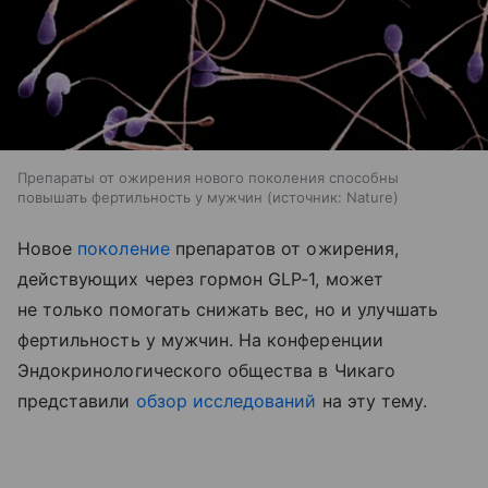
Препараты от ожирения нового поколения способны
повышать фертильность у мужчин
источник:
Nature
Новое
поколение
препаратов от ожирения,
действующих через гормон GLP‑1, может
не только помогать снижать вес, но и улучшать
фертильность у мужчин. На конференции
Эндокринологического общества в Чикаго
представили
обзор исследований
на эту тему.