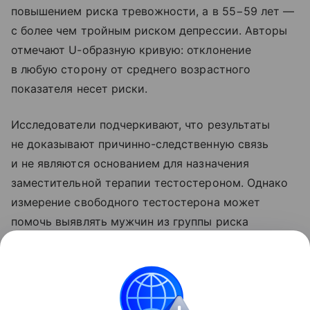
повышением риска тревожности, а в 55−59 лет —
с более чем тройным риском депрессии. Авторы
отмечают U-образную кривую: отклонение
в любую сторону от среднего возрастного
показателя несет риски.
Исследователи подчеркивают, что результаты
не доказывают причинно-следственную связь
и не являются основанием для назначения
заместительной терапии тестостероном. Однако
измерение свободного тестостерона может
помочь выявлять мужчин из группы риска
по психическим расстройствам при старении.
Ранее Наука Mail рассказывала, как современный
образ жизни
меняет гормоны
.