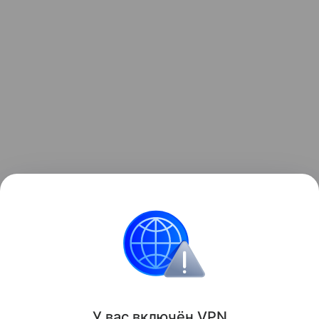
А ранее мы уже рассказывали, какие продукты
нельзя вместе хранить
в
холодильнике
.
Питание
Диета
Ягоды
У вас включ
ён
V
P
N