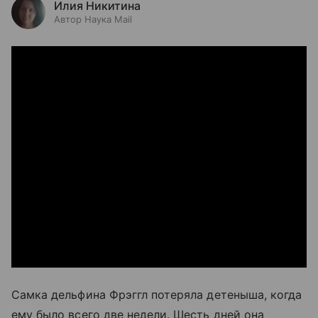
Илия Никитина
Автор Наука Mail
Самка дельфина Фрэггл потеряла детеныша, когда
ему было всего две недели. Шесть дней она