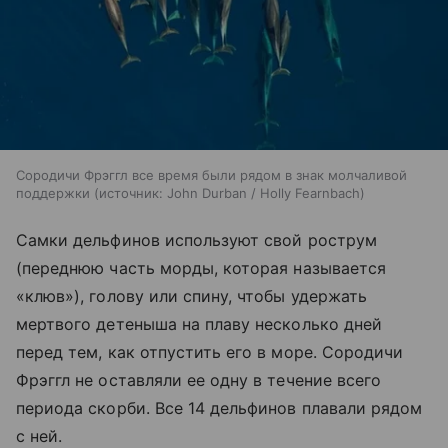
Сородичи Фрэггл все время были рядом в знак молчаливой
поддержки
источник:
John Durban / Holly Fearnbach
Самки дельфинов используют свой рострум
(переднюю часть морды, которая называется
«клюв»), голову или спину, чтобы удержать
мертвого детеныша на плаву несколько дней
перед тем, как отпустить его в море. Сородичи
Фрэггл не оставляли ее одну в течение всего
периода скорби. Все 14 дельфинов плавали рядом
с ней.