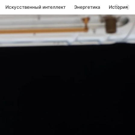
Искусственный интеллект
Энергетика
История