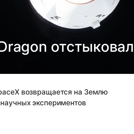
Dragon отстыкова
paceX возвращается на Землю
 научных экспериментов