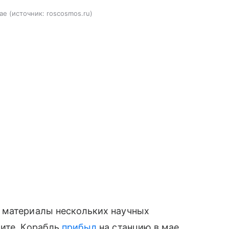
ае
источник:
roscosmos.ru
 материалы нескольких научных
бите. Корабль
прибыл
на станцию в мае