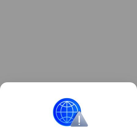
Ранее Наука Mail рассказывала, что в пустыне
Сахара
выпал
снег всего седьмой раз за
последние 40 лет.