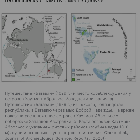
геологическую память о месте добычи.
Путешествие «Батавии» (1629 г.) и место кораблекрушения у
островов Хаутман-Аброльос, Западная Австралия. а)
Путешествие «Батавии» (1629 г.) из Тексела, Голландская
республика, в Батавию через мыс Доброй Надежды. На врезке
показано расположение островов Хаутман-Аброльос у
побережья Западной Австралии. б) Карта островов Хаутман-
Аброльос с указанием рифовых районов (глубина воды 10–0
м), суши и основных групп островов
источник:
Clarke et al.,
Journal of Archaeological Science, Reports, (2026)