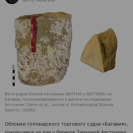
Автор Наука Mail
Фотографии блоков песчаника (BAT1145 и BAT1166A) из
Батавии, проанализированных в данном исследовании
источник:
Clarke et al., Journal of Archaeological Science,
Reports, (2026)
Обломки голландского торгового судна «Батавия»,
покоящиеся на дне у берегов Западной Австралии