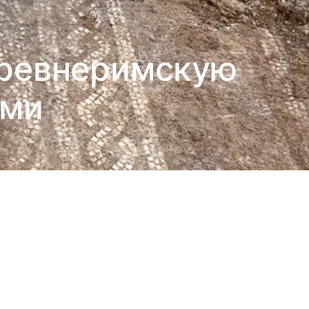
древнеримскую
ами