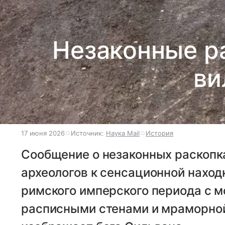
Незаконные р
ви
17 июня 2026
Источник:
Наука Mail
История
Сообщение о незаконных раскопк
археологов к сенсационной наход
римского имперского периода с 
расписными стенами и мраморной 