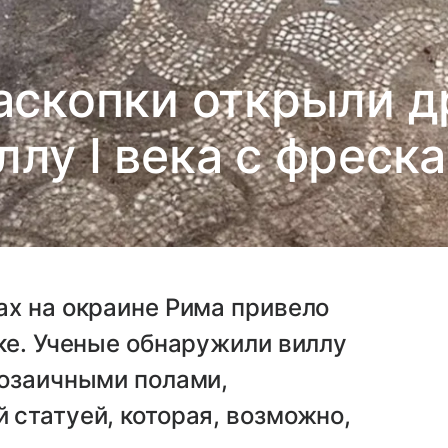
аскопки открыли 
ллу I века с фреск
ах на окраине Рима привело
ке. Ученые обнаружили виллу
мозаичными полами,
статуей, которая, возможно,