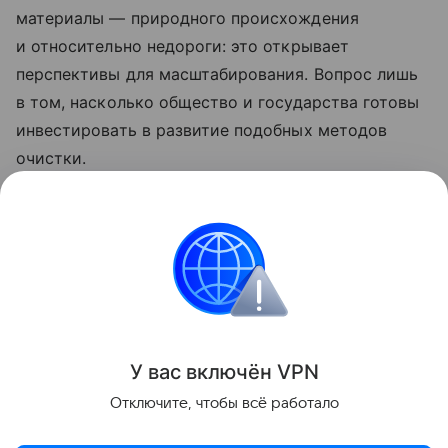
материалы — природного происхождения
и относительно недороги: это открывает
перспективы для масштабирования. Вопрос лишь
в том, насколько общество и государства готовы
инвестировать в развитие подобных методов
очистки.
Ранее Наука Mail
рассказывала
, что в тропиках
микропластик образуется в 16 раз быстрее, чем в
Арктике.
Экология
США
Водоросли
Микропласти
У вас включ
ён
V
P
N
Поделиться
Отключите, чтобы всё работало