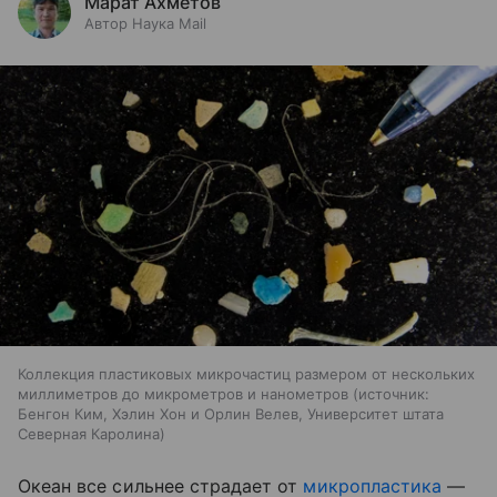
Марат Ахметов
Автор Наука Mail
Коллекция пластиковых микрочастиц размером от нескольких
миллиметров до микрометров и нанометров
источник:
Бенгон Ким, Хэлин Хон и Орлин Велев, Университет штата
Северная Каролина
Океан все сильнее страдает от
микропластика
—