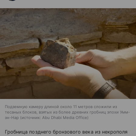
Подземную камеру длиной около 11 метров сложили из
тесаных блоков, взятых из более древних гробниц эпохи Умм-
эн-Нар
источник:
Abu Dhabi Media Office
Гробница позднего бронзового века из некрополя