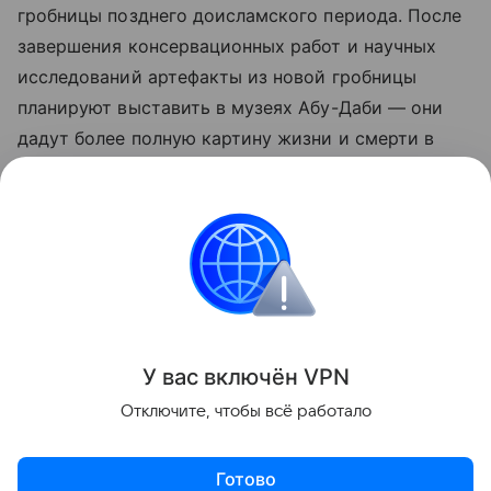
гробницы позднего доисламского периода. После
завершения консервационных работ и научных
исследований артефакты из новой гробницы
планируют выставить в музеях Абу-Даби — они
дадут более полную картину жизни и смерти в
ОАЭ более 3000 лет назад.
Ранее Наука Mail
сообщала
о находке
древнейшего пресноводного червя.
История
Археология
У вас включ
ён
V
P
N
Поделиться
Отключите, чтобы всё работало
Готово