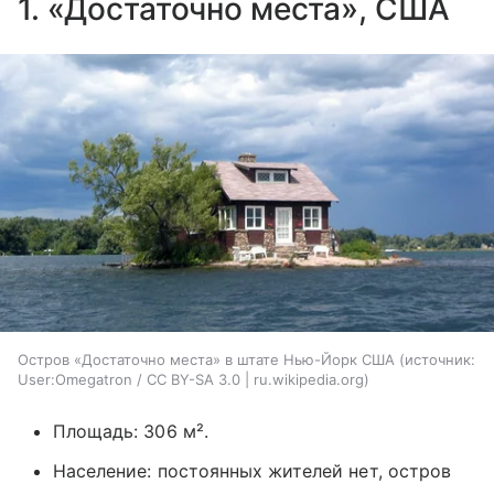
1. «Достаточно места», США
Остров «Достаточно места» в штате Нью-Йорк США
источник:
User:Omegatron / CC BY-SA 3.0 | ru.wikipedia.org
Площадь: 306 м².
Население: постоянных жителей нет, остров