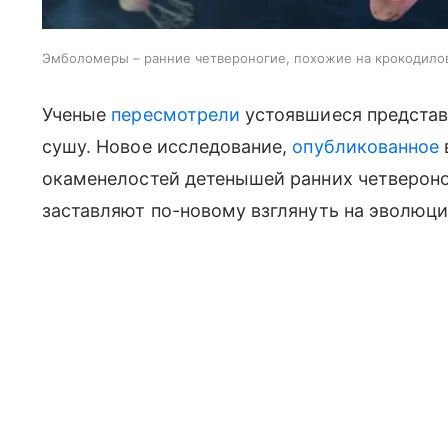
Эмболомеры – ранние четвероногие, похожие на крокодило
Ученые
пересмотрели
устоявшиеся представ
сушу. Новое исследование,
опубликованное
окаменелостей детенышей ранних четвероног
заставляют по-новому взглянуть на эволюц