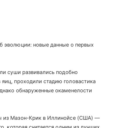
б эволюции: новые данные о первых
ели суши развивались подобно
з яиц, проходили стадию головастика
Однако обнаруженные окаменелости
ы из Мазон-Крик в Иллинойсе (США) —
го, которая считается одним из лучших