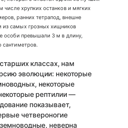
м числе хрупких останков и мягких
еров, ранних тетрапод, внешне
 из самых грозных хищников
е особи превышали 3 м в длину,
о сантиметров.
 старших классах, нам
рсию эволюции: некоторые
мноводных, некоторые
 некоторые рептилии —
дование показывает,
первые четвероногие
 земноводные, неверна