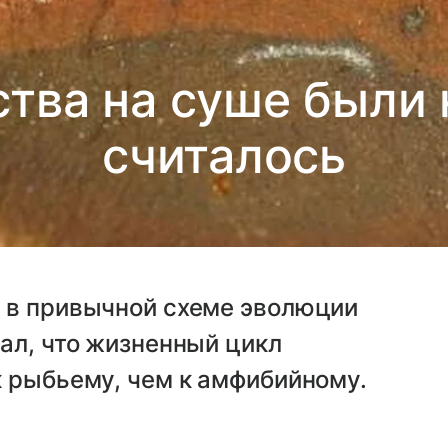
тва на суше были н
считалось
 в привычной схеме эволюции
ал, что жизненный цикл
к рыбьему, чем к амфибийному.