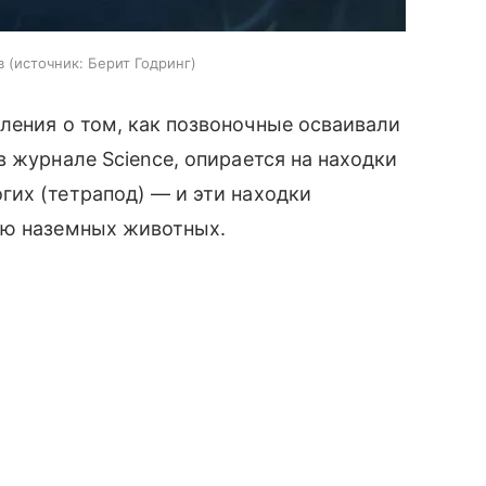
в
источник:
Берит Годринг
ления о том, как позвоночные осваивали
в журнале Science, опирается на находки
их (тетрапод) — и эти находки
ию наземных животных.