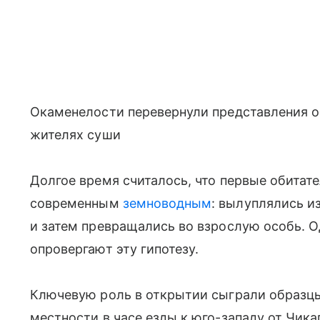
Окаменелости перевернули представления о
жителях суши
Долгое время считалось, что первые обитат
современным
земноводным
: вылуплялись и
и затем превращались во взрослую особь. 
опровергают эту гипотезу.
Ключевую роль в открытии сыграли образц
местности в часе езды к юго-западу от Чика