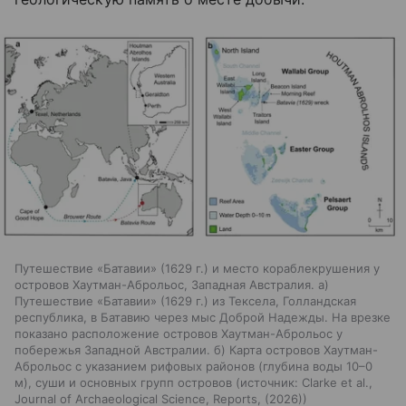
Путешествие «Батавии» (1629 г.) и место кораблекрушения у
островов Хаутман-Аброльос, Западная Австралия. а)
Путешествие «Батавии» (1629 г.) из Тексела, Голландская
республика, в Батавию через мыс Доброй Надежды. На врезке
показано расположение островов Хаутман-Аброльос у
побережья Западной Австралии. б) Карта островов Хаутман-
Аброльос с указанием рифовых районов (глубина воды 10–0
м), суши и основных групп островов
источник:
Clarke et al.,
Journal of Archaeological Science, Reports, (2026)