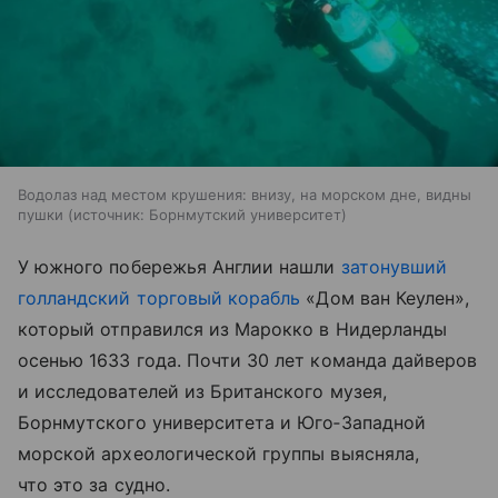
Водолаз над местом крушения: внизу, на морском дне, видны
пушки
источник:
Борнмутский университет
У южного побережья Англии нашли
затонувший
голландский торговый корабль
«Дом ван Кеулен»,
который отправился из Марокко в Нидерланды
осенью 1633 года. Почти 30 лет команда дайверов
и исследователей из Британского музея,
Борнмутского университета и Юго‑Западной
морской археологической группы выясняла,
что это за судно.