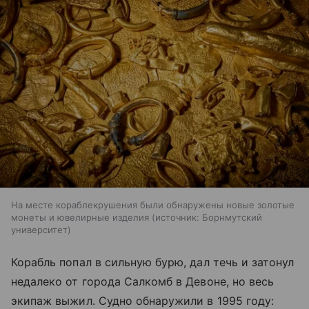
На месте кораблекрушения были обнаружены новые золотые
монеты и ювелирные изделия
источник:
Борнмутский
университет
Корабль попал в сильную бурю, дал течь и затонул
недалеко от города Салкомб в Девоне, но весь
экипаж выжил. Судно обнаружили в 1995 году: