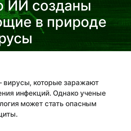
 ИИ созданы
щие в природе
русы
— вирусы, которые заражают
ения инфекций. Однако ученые
ология может стать опасным
щиты.