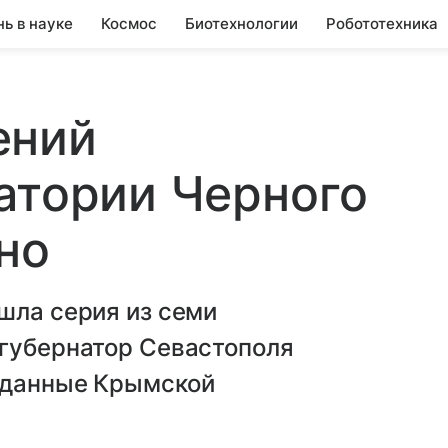
нь в науке
Космос
Биотехнологии
Робототехника
ений
атории Черного
но
шла серия из семи
 губернатор Севастополя
 данные Крымской