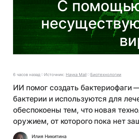
С помощью
несуществую
ви
6 часов назад
Источник:
Наука Mail
Биотехнологии
ИИ помог создать бактериофаги 
бактерии и используются для леч
обеспокоены тем, что новая техн
оружием, от которого пока нет за
Илия Никитина