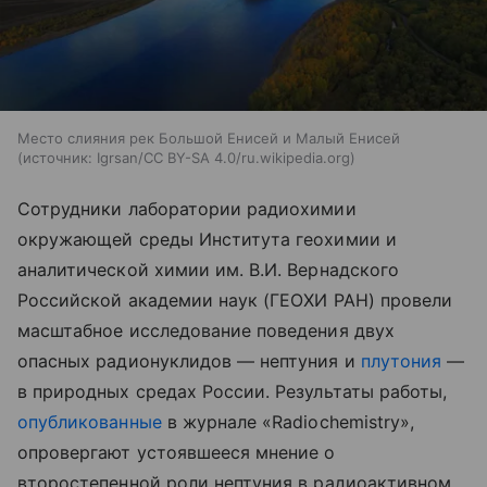
Место слияния рек Большой Енисей и Малый Енисей
источник:
Igrsan/CC BY-SA 4.0/ru.wikipedia.org
Сотрудники лаборатории радиохимии
окружающей среды Института геохимии и
аналитической химии им. В.И. Вернадского
Российской академии наук (ГЕОХИ РАН) провели
масштабное исследование поведения двух
опасных радионуклидов — нептуния и
плутония
—
в природных средах России. Результаты работы,
опубликованные
в журнале «Radiochemistry»,
опровергают устоявшееся мнение о
второстепенной роли нептуния в радиоактивном