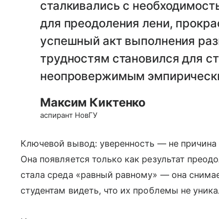
сталкивались с необходимост
для преодоления лени, прокр
успешный акт выполнения раз
трудностям становился для с
неопровержимым эмпирически
Максим Киктенко
аспирант НовГУ
Ключевой вывод: уверенность — не причина 
Она появляется только как результат прео
стала среда «равный равному» — она снимае
студентам видеть, что их проблемы не уник