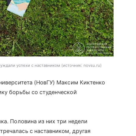
уждали успехи с наставником
источник:
novsu.ru
ниверситета (НовГУ) Максим Киктенко
ку борьбы со студенческой
ка. Половина из них три недели
речалась с наставником, другая