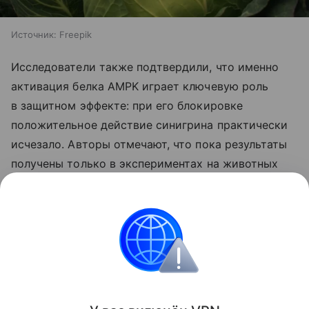
Источник:
Freepik
Исследователи также подтвердили, что именно
активация белка AMPK играет ключевую роль
в защитном эффекте: при его блокировке
положительное действие синигрина практически
исчезало. Авторы отмечают, что пока результаты
получены только в экспериментах на животных
и клетках, поэтому для оценки эффективности
вещества у людей необходимы клинические
исследования.
Питание
Поделиться