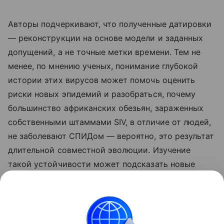
Авторы подчеркивают, что полученные датировки
— реконструкции на основе модели и заданных
допущений, а не точные метки времени. Тем не
менее, по мнению ученых, понимание глубокой
истории этих вирусов может помочь оценить
риски новых эпидемий и разобраться, почему
большинство африканских обезьян, зараженных
собственными штаммами SIV, в отличие от людей,
не заболевают СПИДом — вероятно, это результат
длительной совместной эволюции. Изучение
такой устойчивости может подсказать новые
подходы к лечению и профилактике ВИЧ.
Ранее Наука Mail
писала
, что раскрыто, когда
нейроны начинают делиться на типы.