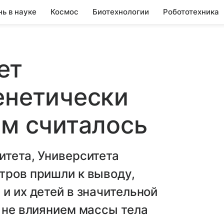
нь в науке
Космос
Биотехнологии
Робототехника
ет
енетически
ем считалось
итета, Университета
тров пришли к выводу,
и их детей в значительной
а не влиянием массы тела