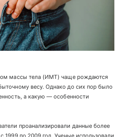
ксом массы тела (ИМТ) чаще рождаются
быточному весу. Однако до сих пор было
венность, а какую — особенности
ователи проанализировали данные более
с 1999 по 2009 год. Ученые использовали