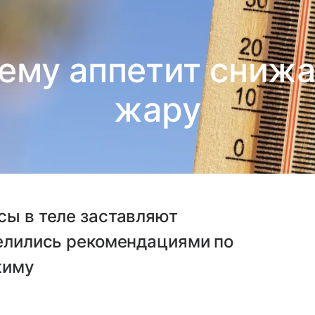
ему аппетит сниж
жару
сы в теле заставляют
делились рекомендациями по
жиму