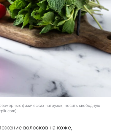
резмерных физических нагрузок, носить свободную
epik.com
оложение волосков на коже,