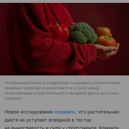
Четырехнедельное исследование не выявило статистически
значимых различий в выносливости и силе между
спортсменами на растительной и всеядной диета
источник:
Unsplash
Новое исследование
показало
, что растительная
диета не уступает всеядной в тестах
на выносливость и силу у спортсменов. Команда