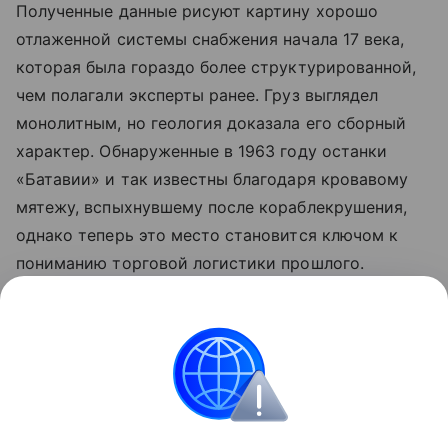
Полученные данные рисуют картину хорошо
отлаженной системы снабжения начала 17 века,
которая была гораздо более структурированной,
чем полагали эксперты ранее. Груз выглядел
монолитным, но геология доказала его сборный
характер. Обнаруженные в 1963 году останки
«Батавии» и так известны благодаря кровавому
мятежу, вспыхнувшему после кораблекрушения,
однако теперь это место становится ключом к
пониманию торговой логистики прошлого.
Ранее Наука Mail
рассказывала
, что рекордные
засухи обнажили более 200 немецких кораблей у
берегов Сербии.
История