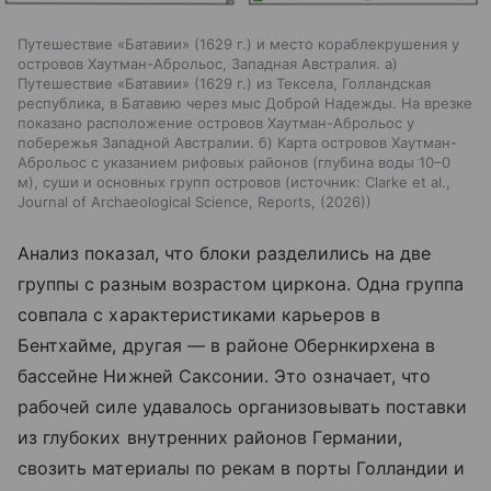
Путешествие «Батавии» (1629 г.) и место кораблекрушения у
островов Хаутман-Аброльос, Западная Австралия. а)
Путешествие «Батавии» (1629 г.) из Тексела, Голландская
республика, в Батавию через мыс Доброй Надежды. На врезке
показано расположение островов Хаутман-Аброльос у
побережья Западной Австралии. б) Карта островов Хаутман-
Аброльос с указанием рифовых районов (глубина воды 10–0
м), суши и основных групп островов
источник:
Clarke et al.,
Journal of Archaeological Science, Reports, (2026)
Анализ показал, что блоки разделились на две
группы с разным возрастом циркона. Одна группа
совпала с характеристиками карьеров в
Бентхайме, другая — в районе Обернкирхена в
бассейне Нижней Саксонии. Это означает, что
рабочей силе удавалось организовывать поставки
из глубоких внутренних районов Германии,
свозить материалы по рекам в порты Голландии и