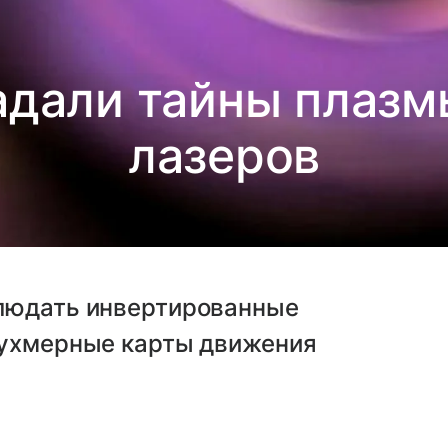
адали тайны плаз
лазеров
блюдать инвертированные
вухмерные карты движения