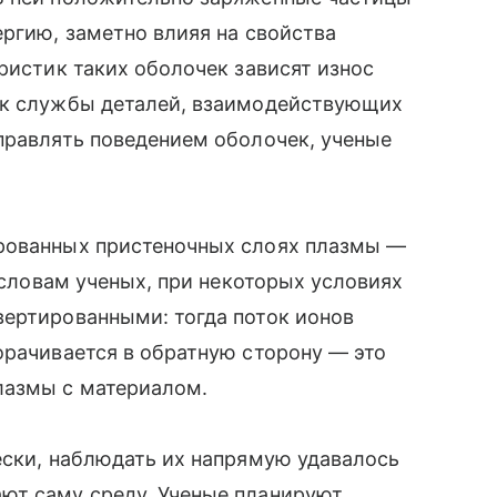
ергию, заметно влияя на свойства
ристик таких оболочек зависят износ
ок службы деталей, взаимодействующих
правлять поведением оболочек, ученые
ированных пристеночных слоях плазмы —
о словам ученых, при некоторых условиях
вертированными: тогда поток ионов
орачивается в обратную сторону — это
лазмы с материалом.
ески, наблюдать их напрямую удавалось
ют саму среду. Ученые планируют