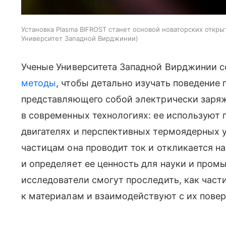
Установка Plasma BIFROST станет основой новаторских откр
Университет Западной Вирджинии
Ученые Университета Западной Вирджинии 
методы
, чтобы детально изучать поведение
представляющего собой электрически заряж
в современных технологиях: ее используют 
двигателях и перспективных термоядерных 
частицам она проводит ток и откликается н
и определяет ее ценность для науки и про
исследователи смогут проследить, как част
к материалам и взаимодействуют с их пове