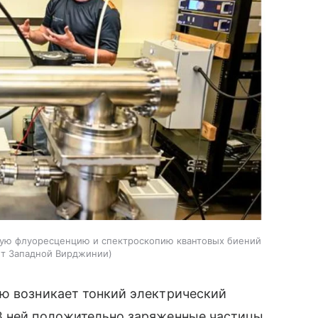
ую флуоресценцию и спектроскопию квантовых биений
ет Западной Вирджинии
ью возникает тонкий электрический
В ней положительно заряженные частицы