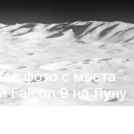
ое фото с места
 Falcon 9 на Луну