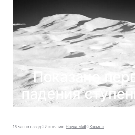
Показано перв
падения ступени
15 часов назад
Источник:
Наука Mail
Космос