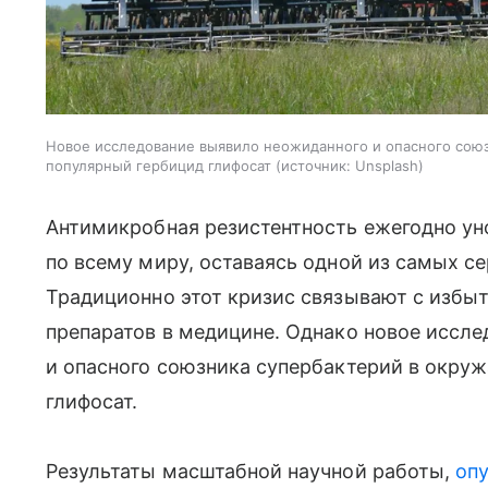
Новое исследование выявило неожиданного и опасного сою
популярный гербицид глифосат
источник:
Unsplash
Антимикробная резистентность ежегодно унос
по всему миру, оставаясь одной из самых се
Традиционно этот кризис связывают с изб
препаратов в медицине. Однако новое иссл
и опасного союзника супербактерий в окру
глифосат.
Результаты масштабной научной работы,
оп