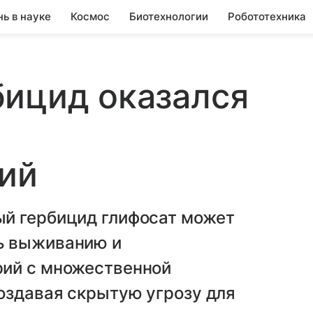
нь в науке
Космос
Биотехнологии
Робототехника
бицид оказался
ий
й гербицид глифосат может
ь выживанию и
рий с множественной
оздавая скрытую угрозу для