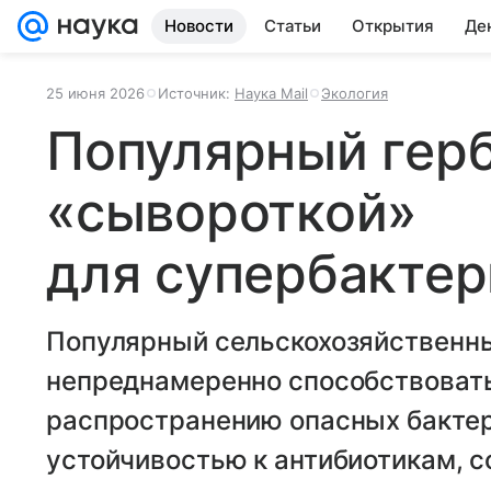
Новости
Статьи
Открытия
Де
25 июня 2026
Источник:
Наука Mail
Экология
Популярный гер
«сывороткой»
для супербактер
Популярный сельскохозяйственны
непреднамеренно способствоват
распространению опасных бакте
устойчивостью к антибиотикам, с