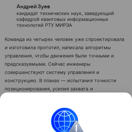
Андрей Зуев
кандидат технических наук, заведующий
кафедрой квантовых информационных
технологий РТУ МИРЭА
Команда из четырех человек уже спроектировала
и изготовила прототип, написала алгоритмы
управления, чтобы движения были точными и
предсказуемыми. Сейчас инженеры
совершенствуют систему управления и
конструкцию. В планах — испытания точности
позиционирования, усилия захвата и
энергопотребления.
Ранее Наука Mail
писала
о дроне, который
«исчезает» в полете.