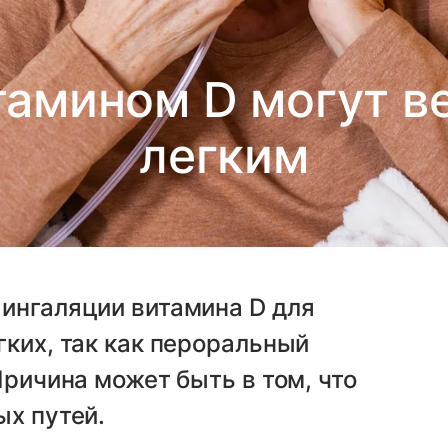
тамином D могут в
легким
 ингаляции витамина D для
гких, так как пероральный
Причина может быть в том, что
ых путей.