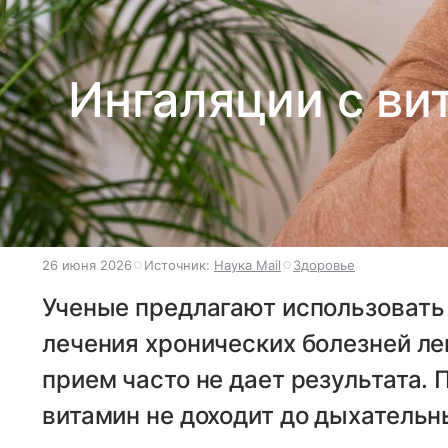
Ингаляции с ви
26 июня 2026
Источник:
Наука Mail
Здоровье
Ученые предлагают использовать
лечения хронических болезней ле
прием часто не дает результата. 
витамин не доходит до дыхательн