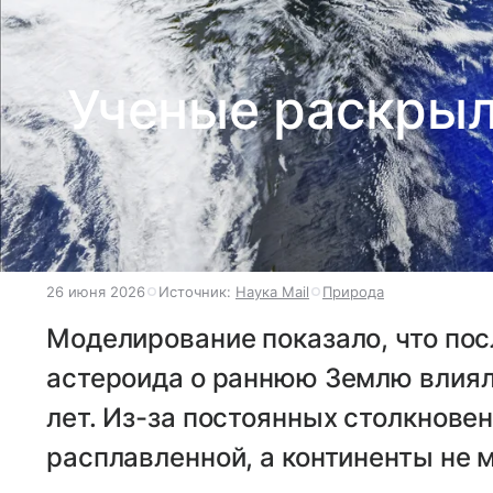
Ученые раскрыл
26 июня 2026
Источник:
Наука Mail
Природа
Моделирование показало, что по
астероида о раннюю Землю влиял
лет. Из-за постоянных столкновен
расплавленной, а континенты не 