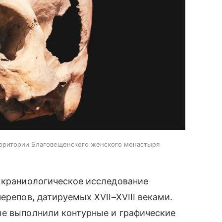
ерритории Благовещенского женского монастыря
е краниологическое исследование
ерепов, датируемых XVII–XVIII веками.
ые выполнили контурные и графические