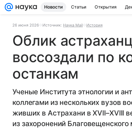
Новости
Статьи
Открытия
Де
26 июня 2026
Источник:
Наука Mail
История
Облик астраханц
воссоздали по к
останкам
Ученые Института этнологии и ан
коллегами из нескольких вузов в
живших в Астрахани в XVII–XVIII 
из захоронений Благовещенского