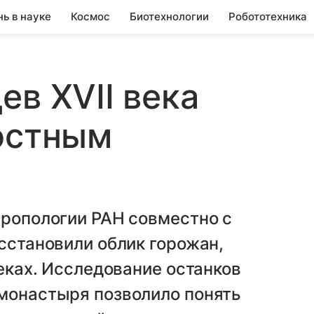
нь в науке
Космос
Биотехнологии
Робототехника
ев XVII века
остным
тропологии РАН совместно с
осстановили облик горожан,
веках. Исследование останков
 монастыря позволило понять