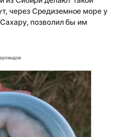
ки из Сибири делают такой
т, через Средиземное море у
 Сахару, позволил бы им
дерландов