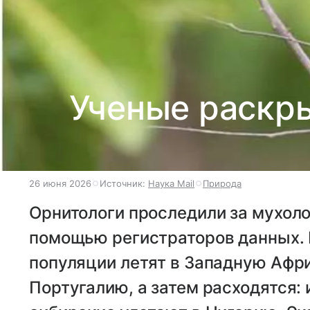
Ученые раскры
26 июня 2026
Источник:
Наука Mail
Природа
Орнитологи проследили за мухол
помощью регистраторов данных. 
популяции летят в Западную Афр
Португалию, а затем расходятся: 