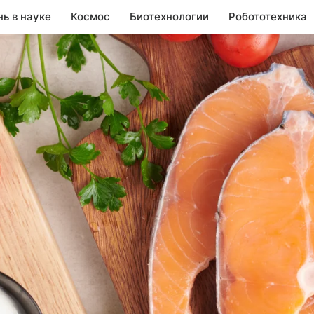
нь в науке
Космос
Биотехнологии
Робототехника