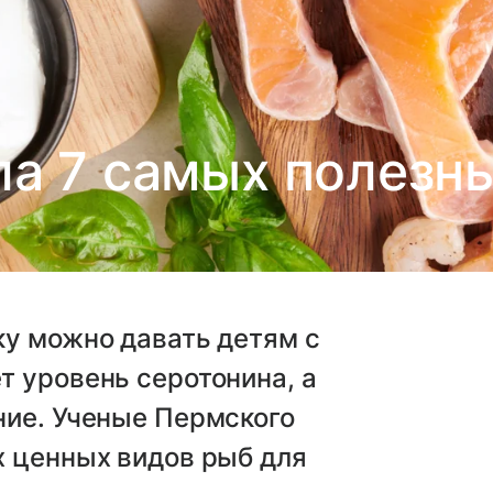
ла 7 самых полезн
ку можно давать детям с
 уровень серотонина, а
ние. Ученые Пермского
х ценных видов рыб для