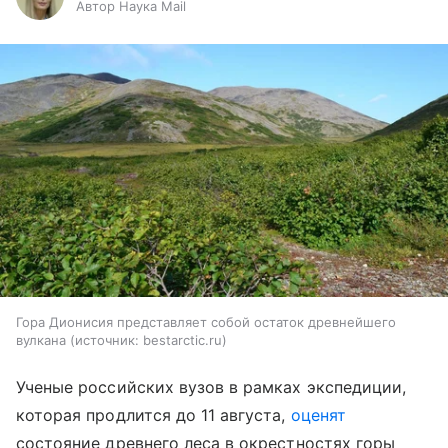
Автор Наука Mail
Гора Дионисия представляет собой остаток древнейшего
вулкана
источник:
bestarctic.ru
Ученые российских вузов в рамках экспедиции,
которая продлится до 11 августа,
оценят
состояние древнего леса в окрестностях горы