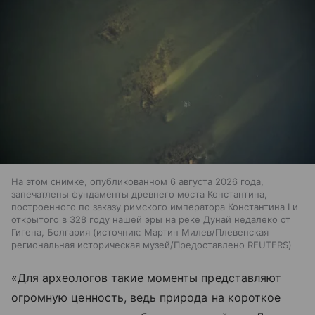
На этом снимке, опубликованном 6 августа 2026 года,
запечатлены фундаменты древнего моста Константина,
построенного по заказу римского императора Константина I и
открытого в 328 году нашей эры на реке Дунай недалеко от
Гигена, Болгария
источник:
Мартин Милев/Плевенская
региональная историческая музей/Предоставлено REUTERS
«Для археологов такие моменты представляют
огромную ценность, ведь природа на короткое