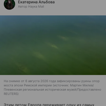
Екатерина Альбова
Автор Наука Mail
На снимке от 6 августа 2026 года зафиксированы руины опор
моста эпохи Римской империи
источник:
Мартин Милев/
Плевенская региональная историческая музей/Предоставлено
REUTERS
Этим летом Европа переживает одну из самых