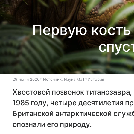
Первую кость
спус
29 июня 2026
Источник:
Наука Mail
История
Хвостовой позвонок титанозавра,
1985 году, четыре десятилетия п
Британской антарктической служб
опознали его природу.