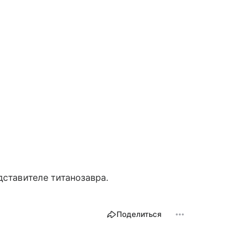
дставителе титанозавра.
Поделиться