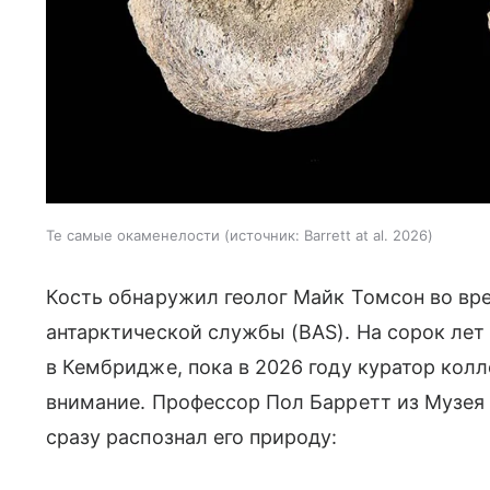
Те самые окаменелости
источник:
Barrett at al. 2026
Кость обнаружил геолог Майк Томсон во вр
антарктической службы (BAS). На сорок лет
в Кембридже, пока в 2026 году куратор колл
внимание. Профессор Пол Барретт из Музея 
сразу распознал его природу: