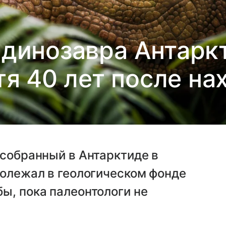
 динозавра Антарк
тя 40 лет после на
 собранный в Антарктиде в
ролежал в геологическом фонде
ы, пока палеонтологи не