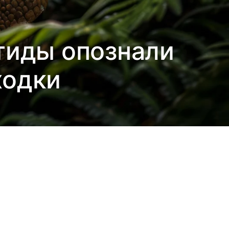
тиды опознали
ходки