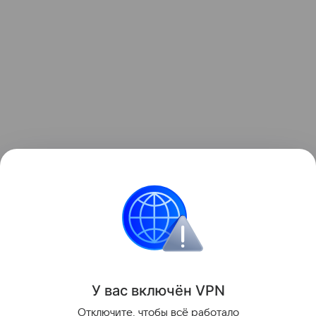
Ранее Наука Mail
рассказывала
, что в
Млечном
Пути
могут скрываться до 170 млн черных дыр.
Космос
Черная дыра
Астрофизика
У вас включ
ён
V
P
N
Поделиться
Отключите, чтобы всё работало